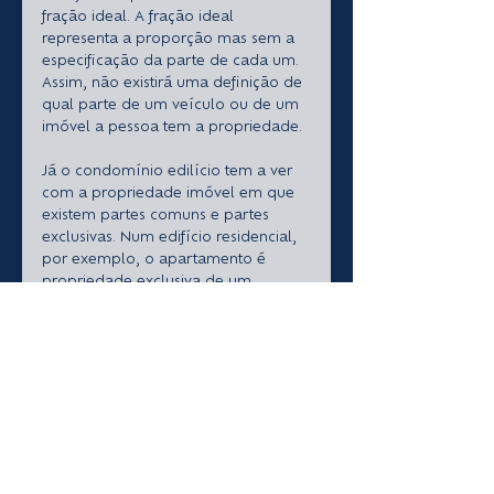
fração ideal. A fração ideal 
representa a proporção mas sem a 
especificação da parte de cada um. 
Assim, não existirá uma definição de 
qual parte de um veículo ou de um 
imóvel a pessoa tem a propriedade.
Já o condomínio edilício tem a ver 
com a propriedade imóvel em que 
existem partes comuns e partes 
exclusivas. Num edifício residencial, 
por exemplo, o apartamento é 
propriedade exclusiva de um 
condômino, enquanto o hall de 
entrada, o telhado, o elevador, por 
exemplo, são partes comuns, que 
pertencem simultaneamente a 
todos. 
A lei diz que podem existir 
condomínios edilícios horizontais 
(edifícios), verticais (casas), 