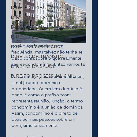
DIREITO TRIBUTÁRIO
DIREITO DE FAMÍLIA
DIREITO PENAL
DIREITO DE VIZINHANÇA
DIREITO IMOBILIÁRIO
Você ouve falar nisso com 
frequência, mas talvez não tenha se 
DIREITO DE TRÂNSITO
dado conta sobre o que realmente 
são os condomínios. Então vamos lá.
DIREITO DA SAÚDE
DIREITO PROCESSUAL CIVIL
Para começar, tenha em mente que, 
simplificando, domínio é 
propriedade. Quem tem domínio é 
dono. E como o prefixo “con” 
representa reunião, junção, o termo 
condomínio é a união de domínios. 
Assim, condomínio é o direito de 
duas ou mais pessoas sobre um 
bem, simultaneamente.