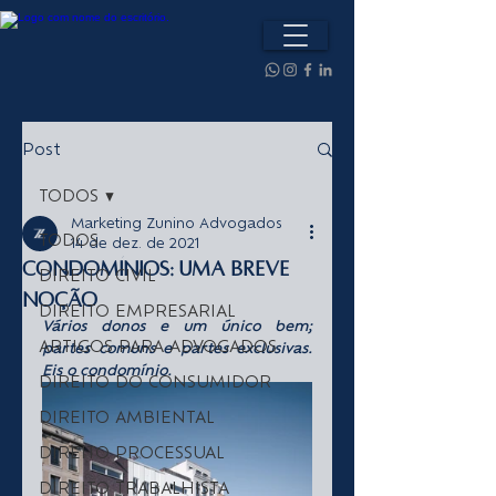
Post
TODOS
Marketing Zunino Advogados
TODOS
14 de dez. de 2021
Condomínios: uma breve
DIREITO CIVIL
noção
DIREITO EMPRESARIAL
Vários donos e um único bem; 
ARTIGOS PARA ADVOGADOS
partes comuns e partes exclusivas. 
Eis o condomínio.
DIREITO DO CONSUMIDOR
DIREITO AMBIENTAL
DIREITO PROCESSUAL
DIREITO TRABALHISTA