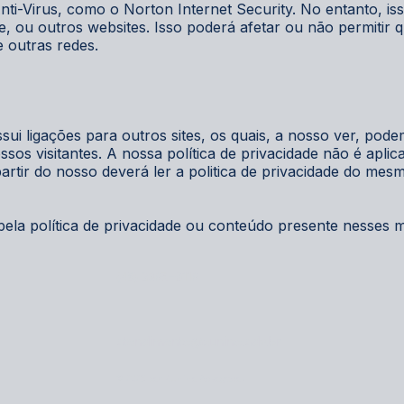
ti-Virus, como o Norton Internet Security. No entanto, is
, ou outros websites. Isso poderá afetar ou não permitir 
e outras redes.
ui ligações para outros sites, os quais, a nosso ver, pod
sos visitantes. A nossa política de privacidade não é aplica
 partir do nosso deverá ler a politica de privacidade do mes
ela política de privacidade ou conteúdo presente nesses m
(48) 3265-0116
atendimento@zunino.adv.br
​​​​© 2025 por Zunino Advogados