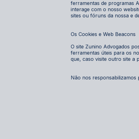
ferramentas de programas An
interage com o nosso website
sites ou fóruns da nossa e d
Os Cookies e Web Beacons
O site Zunino Advogados poss
ferramentas úteis para os nos
que, caso visite outro site a
Não nos responsabilizamos p
ZUNINO ADVOGADOS
Praça Capitão Amorim, 68 | Sala 01 |
Centro
São João Batista - SC
88240-000