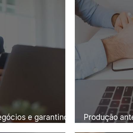
TRÂNSITO
DIREITO DA SAÚDE
DIREITO PROCESSUAL CIVIL
gócios e garantindo
Produção ant
garantir o pa