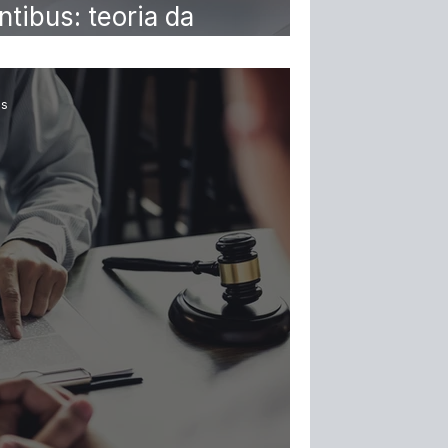
ntibus: teoria da
a pandemia
os