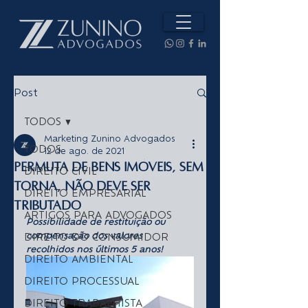
Post
TODOS
Marketing Zunino Advogados
TODOS
12 de ago. de 2021
Permuta de bens imóveis, sem
DIREITO CIVIL
torna, não deve ser
DIREITO EMPRESARIAL
tributado
ARTIGOS PARA ADVOGADOS
Possibilidade de restituição ou 
DIREITO DO CONSUMIDOR
compensação dos valores 
recolhidos nos últimos 5 anos!
DIREITO AMBIENTAL
DIREITO PROCESSUAL
DIREITO TRABALHISTA