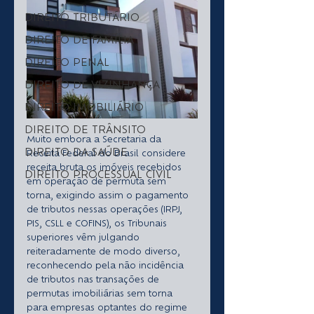
DIREITO TRIBUTÁRIO
DIREITO DE FAMÍLIA
DIREITO PENAL
DIREITO DE VIZINHANÇA
DIREITO IMOBILIÁRIO
DIREITO DE TRÂNSITO
Muito embora a Secretaria da 
DIREITO DA SAÚDE
Receita Federal do Brasil considere 
receita bruta os imóveis recebidos 
DIREITO PROCESSUAL CIVIL
em operação de permuta sem 
torna, exigindo assim o pagamento 
de tributos nessas operações (IRPJ, 
PIS, CSLL e COFINS), os Tribunais 
superiores vêm julgando 
reiteradamente de modo diverso, 
reconhecendo pela não incidência 
de tributos nas transações de 
permutas imobiliárias sem torna 
para empresas optantes do regime 