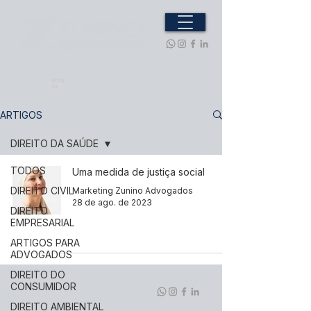
Artig
os
ARTIGOS
DIREITO DA SAÚDE
TODOS
Uma medida de justiça social
DIREITO CIVIL
Marketing Zunino Advogados
28 de ago. de 2023
DIREITO
EMPRESARIAL
ARTIGOS PARA
ADVOGADOS
DIREITO DO
CONSUMIDOR
ZUNINO ADVOGADOS
DIREITO AMBIENTAL
Praça Capitão Amorim, 68 | Sala 01 |
Centro