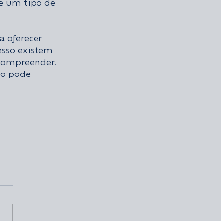
é um tipo de 
 oferecer 
esso existem 
compreender. 
do pode 