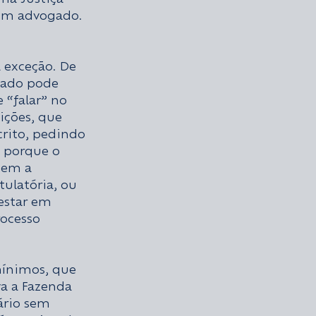
um advogado. 
 exceção. De 
ado pode 
 “falar” no 
ições, que 
crito, pedindo 
o porque o 
tem a 
ulatória, ou 
estar em 
ocesso 
mínimos, que 
va a Fazenda 
ário sem 