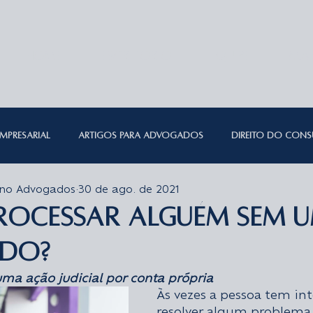
HOME
ESCRITÓRIO
EQUIPE
MAI
EMPRESARIAL
ARTIGOS PARA ADVOGADOS
DIREITO DO CON
ino Advogados
30 de ago. de 2021
ROCESSUAL
DIREITO TRABALHISTA
DIREITO TRIBUTÁRIO
DI
rocessar alguém sem 
do?
ZINHANÇA
DIREITO IMOBILIÁRIO
DIREITO DE TRÂNSITO
DI
ma ação judicial por conta própria
Às vezes a pessoa tem in
resolver algum problema 