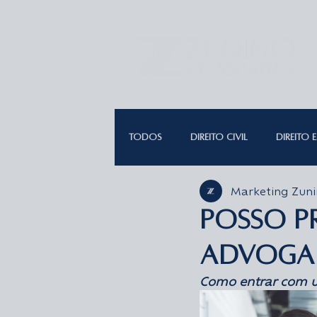
TODOS
DIREITO CIVIL
DIREITO 
Marketing Zun
DIREITO AMBIENTAL
DIREITO P
Posso p
advoga
DIREITO PENAL
DIREITO DE VI
Como entrar com u
DIREITO PROCESSUAL CIVIL