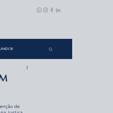
S
SUMIDOR
REITO DE FAMÍLIA
um
REITO DA SAÚDE
tenção de 
na Justiça 