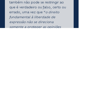
também não pode se restringir ao 
que é verdadeiro ou falso, certo ou 
errado, uma vez que “
o direito 
fundamental à liberdade de 
expressão não se direciona 
somente a proteger as opiniões 
supostamente verdadeiras, 
admiráveis ou convencionais, mas 
também aquelas que são duvidosas, 
exageradas, condenáveis, satíricas, 
humorísticas, bem como as não 
compartilhadas pelas maiorias. 
Ressalte-se que, mesmo as 
declarações errôneas, estão sob a 
guarda dessa garantia 
constitucional
”. (STF, ADI 4451, rel. 
Min. Alexandre de Moraes, j. 
21/6/2018).
Portanto, não é qualquer ofensa à 
imagem ou intimidade das pessoas 
que gera o dever de indenizar, pois 