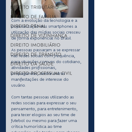
DIREITO TRIBUTÁRIO
DIREITO DE FAMÍLIA
Com a evolução da tecnologia e a 
DIREITO PENAL
popularização dos smartphones a 
utilização das mídias sociais cresceu 
DIREITO DE VIZINHANÇA
de forma exponencial no Brasil.
DIREITO IMOBILIÁRIO
As pessoas passaram a se expressar 
DIREITO DE TRÂNSITO
nas redes sociais com frequência, 
para situações comuns do cotidiano, 
DIREITO DA SAÚDE
atividades profissionais, 
DIREITO PROCESSUAL CIVIL
propagandas, dentre outras 
manifestações de interesse do 
usuário.
Com tantas pessoas utilizando as 
redes sociais para expressar o seu 
pensamento, para entretenimento, 
para tecer elogios ao seu time de 
futebol ou mesmo para fazer uma 
crítica humorística ao time 